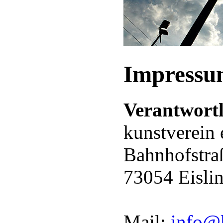
Impressu
Verantwortl
kunstverein 
Bahnhofstra
73054 Eisli
Mail:
info@k