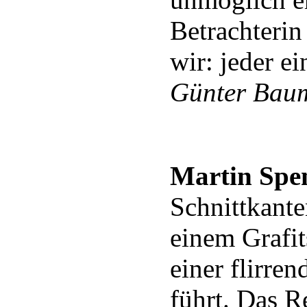
Betrachterin
wir: jeder
Günter Bau
Martin Spe
Schnittkante
einem Grafits
einer flirre
führt. Das R