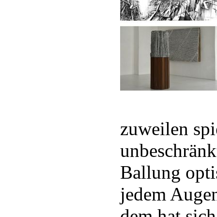
zuweilen spie
unbeschränkt
Ballung opti
jedem Augen
dem hat sich