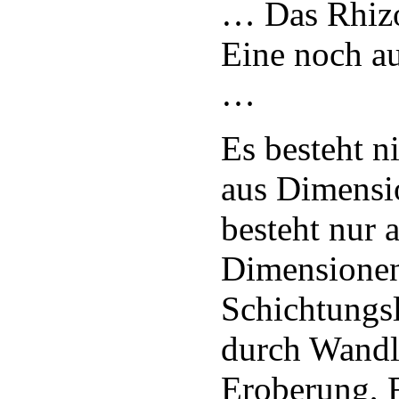
… Das Rhizo
Eine noch au
…
Es besteht n
aus Dimens
besteht nur 
Dimensionen
Schichtungs
durch Wandl
Eroberung, F