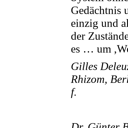
Gedächtnis u
einzig und a
der Zustände
es … um ,Wer
Gilles Deleu
Rhizom, Berl
f.
Dr. Günter