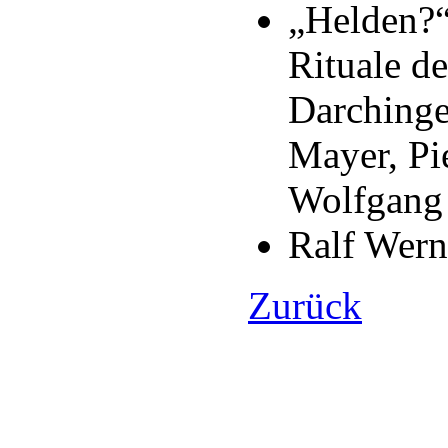
„Helden?“
Rituale d
Darching
Mayer, Pie
Wolfgang 
Ralf Wern
Zurück